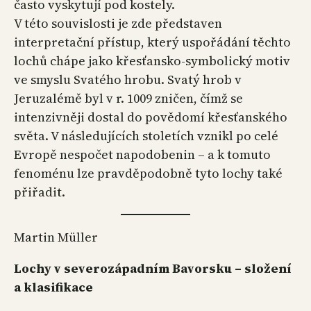
často vyskytují pod kostely.
V této souvislosti je zde představen
interpretační přístup, který uspořádání těchto
lochů chápe jako křesťansko-symbolický motiv
ve smyslu Svatého hrobu. Svatý hrob v
Jeruzalémě byl v r. 1009 zničen, čímž se
intenzivněji dostal do povědomí křesťanského
světa. V následujících stoletích vznikl po celé
Evropě nespočet napodobenin – a k tomuto
fenoménu lze pravděpodobně tyto lochy také
přiřadit.
Martin Müller
Lochy v severozápadním Bavorsku – složení
a klasifikace