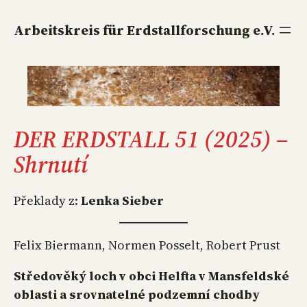
Direkt
zum
Arbeitskreis für Erdstallforschung e.V.
Inhalt
wechseln
DER ERDSTALL 51 (2025) –
Shrnutí
Překlady z:
Lenka Sieber
Felix Biermann, Normen Posselt, Robert Prust
Středověký loch v obci Helfta v Mansfeldské
oblasti a srovnatelné podzemní chodby