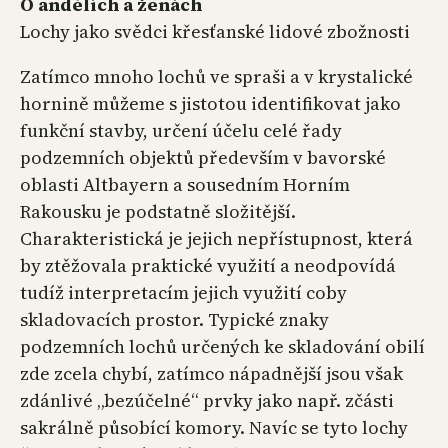
O andělích a ženách
Lochy jako svědci křesťanské lidové zbožnosti
Zatímco mnoho lochů ve spraši a v krystalické
hornině můžeme s jistotou identifikovat jako
funkční stavby, určení účelu celé řady
podzemních objektů především v bavorské
oblasti Altbayern a sousedním Horním
Rakousku je podstatně složitější.
Charakteristická je jejich nepřístupnost, která
by ztěžovala praktické využití a neodpovídá
tudíž interpretacím jejich využití coby
skladovacích prostor. Typické znaky
podzemních lochů určených ke skladování obilí
zde zcela chybí, zatímco nápadnější jsou však
zdánlivé „bezúčelné“ prvky jako např. zčásti
sakrálně působící komory. Navíc se tyto lochy