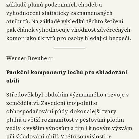
základě plánů podzemních chodeb a
vyhodnocení statisticky zaznamenaných
atributů. Na základě výsledků těchto šetření
pak článek vyhodnocuje vhodnost závěrečných
komor jako úkrytů pro osoby hledající bezpečí.
Werner Breuherr
Funkční komponenty lochů pro skladování
obilí
Středověk byl obdobím významného rozvoje v
zemědělství. Zavedení trojpolního
obhospodařování půdy, dokonalejší tvary
pluhů a větší rozmanitost v pěstování plodin
vedly k vyšším výnosům a tím i k novým výzvám
při skladování obilí. V této souvislosti je