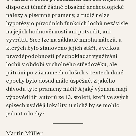
dispozici téměř žádné obsažné archeologické
nálezy a písemné prameny, a tudíž nelze
hypotézy o původních funkcích lochů nezávisle
na jejich hodnověrnosti ani potvrdit, ani
vyvrátit. Sice lze na základě mnoha nálezů, u
kterých bylo stanoveno jejich stáří, s velkou
pravděpodobností předpokládat využívání
lochů v období vrcholného středověku, ale
pátrání po záznamech o loších v textech dané
epochy bylo dosud málo úspěšné. Z jakého
důvodu tyto prameny mlčí? A jaký význam mají
výpovědi tří autorů ze 13. století, kteří ve svých
spisech uvádějí lokality, u nichž by se mohlo
jednat o lochy?
Martin Müller