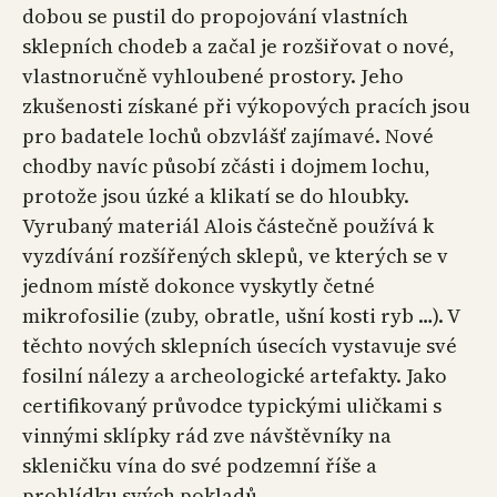
dobou se pustil do propojování vlastních
sklepních chodeb a začal je rozšiřovat o nové,
vlastnoručně vyhloubené prostory. Jeho
zkušenosti získané při výkopových pracích jsou
pro badatele lochů obzvlášť zajímavé. Nové
chodby navíc působí zčásti i dojmem lochu,
protože jsou úzké a klikatí se do hloubky.
Vyrubaný materiál Alois částečně používá k
vyzdívání rozšířených sklepů, ve kterých se v
jednom místě dokonce vyskytly četné
mikrofosilie (zuby, obratle, ušní kosti ryb …). V
těchto nových sklepních úsecích vystavuje své
fosilní nálezy a archeologické artefakty. Jako
certifikovaný průvodce typickými uličkami s
vinnými sklípky rád zve návštěvníky na
skleničku vína do své podzemní říše a
prohlídku svých pokladů.