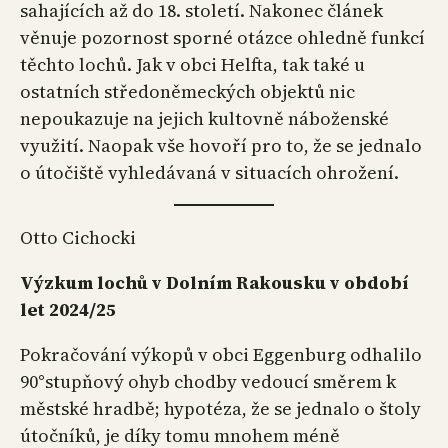
sahajících až do 18. století. Nakonec článek
věnuje pozornost sporné otázce ohledně funkcí
těchto lochů. Jak v obci Helfta, tak také u
ostatních středoněmeckých objektů nic
nepoukazuje na jejich kultovně náboženské
využití. Naopak vše hovoří pro to, že se jednalo
o útočiště vyhledávaná v situacích ohrožení.
Otto Cichocki
Výzkum lochů v Dolním Rakousku v období
let 2024/25
Pokračování výkopů v obci Eggenburg odhalilo
90°stupňový ohyb chodby vedoucí směrem k
městské hradbě; hypotéza, že se jednalo o štoly
útočníků, je díky tomu mnohem méně